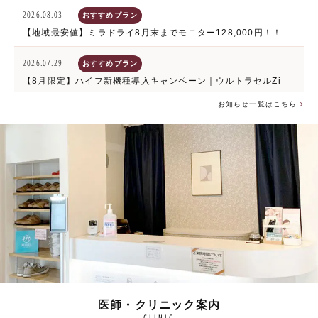
2026.08.03
おすすめプラン
【地域最安値】ミラドライ8月末までモニター128,000円！！
2026.07.29
おすすめプラン
【8月限定】ハイフ新機種導入キャンペーン｜ウルトラセルZi
お知らせ一覧はこちら
2026.07.29
おすすめプラン
【8月限定】夏本番脱毛キャンペーン｜VIOセット脱毛20%OFF
2026.07.28
おすすめプラン
【なめらか素肌セット】フェイス脱毛×ケミカルピーリングが両
方20%OFF【8月末まで】
2026.07.28
おすすめプラン
【8月末まで】顔から首まで、ひと続きのなめらかさへ｜マッサ
ージピール 顔全体＋首【20%OFF】
医師・クリニック案内
CLINIC