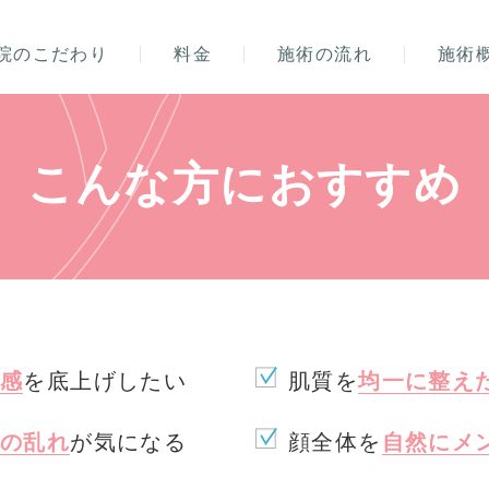
院のこだわり
料金
施術の流れ
施術
こんな方におすすめ
感
を底上げしたい
肌質を
均一に整え
の乱れ
が気になる
顔全体を
自然にメ