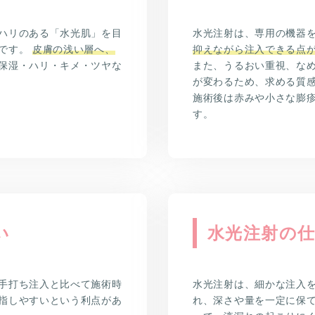
ハリのある「水光肌」を目
水光注射は、専用の機器
称です。
皮膚の浅い層へ、
抑えながら注入できる点
保湿・ハリ・キメ・ツヤな
また、うるおい重視、な
が変わるため、求める質
施術後は赤みや小さな膨
す。
い
水光注射の
手打ち注入と比べて施術時
水光注射は、細かな注入
指しやすいという利点があ
れ、深さや量を一定に保