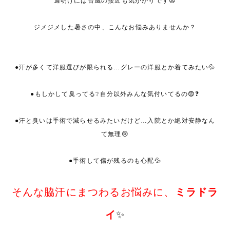
週明けには台風の接近も気がかりです😨
ジメジメした暑さの中、こんなお悩みありませんか？
●汗が多くて洋服選びが限られる…グレーの洋服とか着てみたい💦
●もしかして臭ってる❔自分以外みんな気付いてるの😨❓
●汗と臭いは手術で減らせるみたいだけど…入院とか絶対安静なん
て無理😢
●手術して傷が残るのも心配💦
そんな脇汗にまつわるお悩みに、
ミラドラ
イ
✨