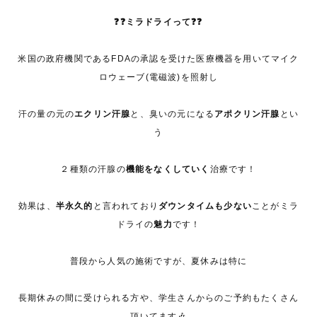
❓❓ミラドライって❓❓
米国の政府機関であるFDAの承認を受けた医療機器を用いてマイク
ロウェーブ(電磁波)を照射し
汗の量の元の
エクリン汗腺
と、臭いの元になる
アポクリン汗腺
とい
う
２種類の汗腺の
機能をなくしていく
治療です！
効果は、
半永久的
と言われており
ダウンタイムも少ない
ことが
ミラ
ドライの
魅力
です！
普段から人気の施術ですが、夏休みは特に
長期休みの間に受けられる方や、学生さんからのご予約もたくさん
頂いてます🎶