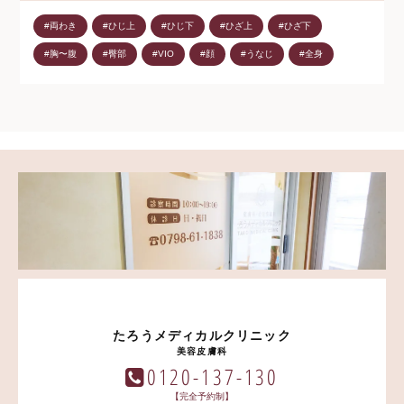
#両わき
#ひじ上
#ひじ下
#ひざ上
#ひざ下
#胸〜腹
#臀部
#VIO
#顔
#うなじ
#全身
たろうメディカルクリニック
美容皮膚科
0120-137-130
【完全予約制】