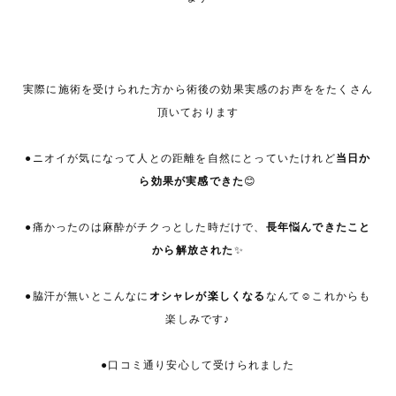
実際に施術を受けられた方から術後の効果実感のお声ををたくさん
頂いております
●ニオイが気になって人との距離を自然にとっていたけれど
当日か
ら効果が実感できた
😊
●痛かったのは麻酔がチクっとした時だけで、
長年悩んできたこと
から解放された
✨
●脇汗が無いとこんなに
オシャレが楽しくなる
なんて☺これからも
楽しみです♪
●口コミ通り安心して受けられました