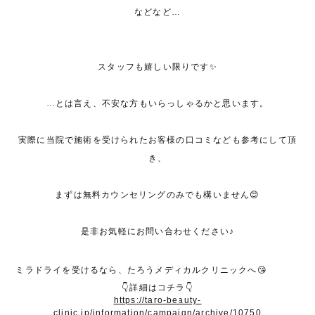
などなど…
スタッフも嬉しい限りです✨
…とは言え、不安な方もいらっしゃるかと思います。
実際に当院で施術を受けられたお客様の口コミなども参考にして頂
き、
まずは無料カウンセリングのみでも構いません😊
是非お気軽にお問い合わせください♪
ミラドライを受けるなら、たろうメディカルクリニックへ😘
👇詳細はコチラ👇
https://taro-beauty-
clinic.jp/information/campaign/archive/10750