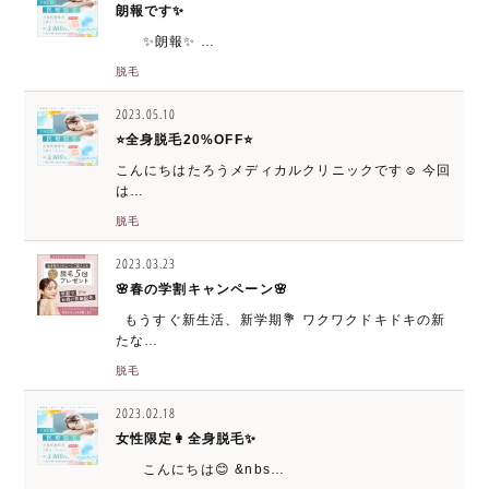
朗報です✨
✨朗報✨ …
脱毛
2023.05.10
⭐️全身脱毛20%OFF⭐️
こんにちはたろうメディカルクリニックです☺️ 今回
は…
脱毛
2023.03.23
🌸春の学割キャンペーン🌸
もうすぐ新生活、新学期💐 ワクワクドキドキの新
たな…
脱毛
2023.02.18
女性限定👩全身脱毛✨
こんにちは😊 &nbs…