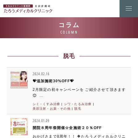
脱毛
2024.02.16
💝追加施術30%OFF💝
2月限定の初キャンペーンを ご紹介させて頂きます
😊 …
シミ・くすみ治療
|
シワ・たるみ治療
|
美容注射・お薬・その他
|
脱毛
2024.01.09
開院８周年祭開催☆全施術２０％OFF
おかげさまで8周年！！ 🔶たろうメディカルクリニ