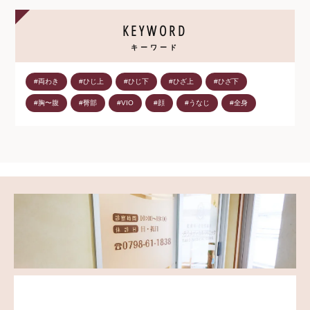
KEYWORD
キーワード
#両わき
#ひじ上
#ひじ下
#ひざ上
#ひざ下
#胸〜腹
#臀部
#VIO
#顔
#うなじ
#全身