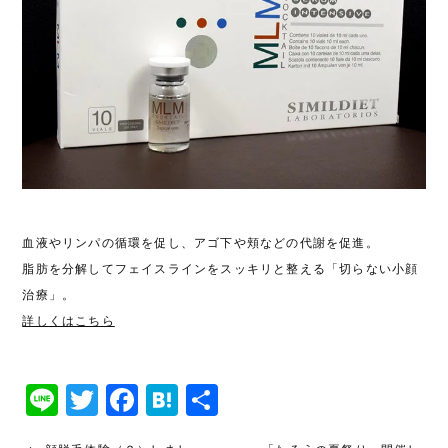
血液やリンパの循環を促し、アゴ下や頬などの代謝を促進。
脂肪を分解してフェイスラインをスッキリと整える「切らない小顔
治療」。
詳しくはこちら
Line
Twitter
Facebook
Hatena
共
有