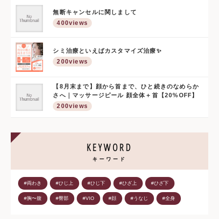
無断キャンセルに関しまして
400views
シミ治療といえばカスタマイズ治療✨
200views
【8月末まで】顔から首まで、ひと続きのなめらか
さへ｜マッサージピール 顔全体＋首【20%OFF】
200views
KEYWORD
キーワード
#両わき
#ひじ上
#ひじ下
#ひざ上
#ひざ下
#胸〜腹
#臀部
#VIO
#顔
#うなじ
#全身