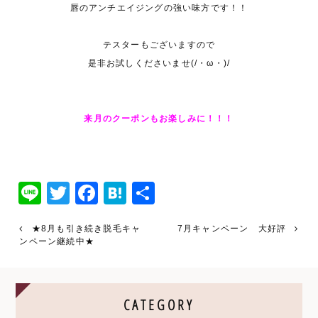
唇のアンチエイジングの強い味方です！！
テスターもございますので
是非お試しくださいませ(/・ω・)/
来月のクーポンもお楽しみに！！！
Line
Twitter
Facebook
Hatena
共
有
★8月も引き続き脱毛キャ
7月キャンペーン 大好評
ンペーン継続中★
CATEGORY