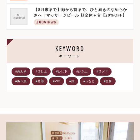
【8月末まで】顔から首まで、ひと続きのなめらか
さへ｜マッサージピール 顔全体＋首【20%OFF】
200views
KEYWORD
キーワード
#両わき
#ひじ上
#ひじ下
#ひざ上
#ひざ下
#胸〜腹
#臀部
#VIO
#顔
#うなじ
#全身