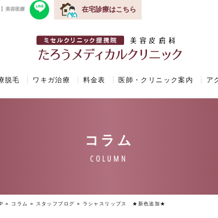
在宅診療はこちら
ク】美容医療
療脱毛
ワキガ治療
料金表
医師・クリニック案内
ア
P
»
コラム
»
スタッフブログ
»
ラシャスリップス ★新色追加★