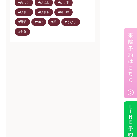
#両わき
#ひじ上
#ひじ下
#ひざ上
#ひざ下
#胸〜腹
#臀部
#VIO
#顔
#うなじ
#全身