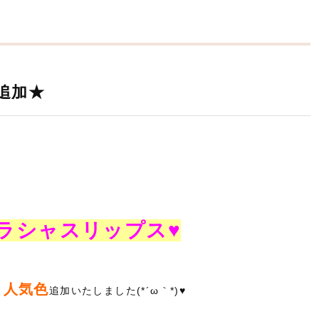
追加★
ラシャスリップス♥
・人気色
追加いたしました(*´ω｀*)♥