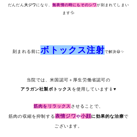
だんだん
大ジワ
になり、
無表情の時にもそのシワ
が刻まれてしまい
ます💦
ボトックス注射
刻まれる前に
で解決😃✨
当院では、米国認可＋厚生労働省認可の
アラガン社製ボトックス
を使用しています💉♥
筋肉をリラックス
させることで、
表情ジワ
小顔
筋肉の収縮を抑制する
や
に効果的な治療
で
ございます。