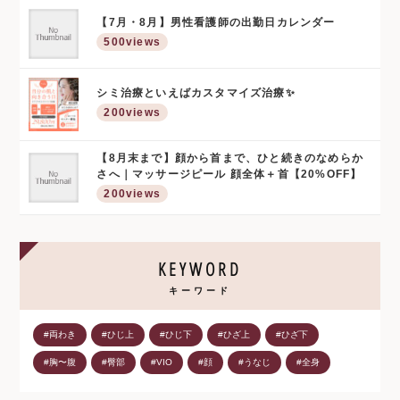
【7月・8月】男性看護師の出勤日カレンダー
500views
シミ治療といえばカスタマイズ治療✨
200views
【8月末まで】顔から首まで、ひと続きのなめらか
さへ｜マッサージピール 顔全体＋首【20%OFF】
200views
KEYWORD
キーワード
#両わき
#ひじ上
#ひじ下
#ひざ上
#ひざ下
#胸〜腹
#臀部
#VIO
#顔
#うなじ
#全身