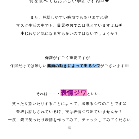
何を食べてもおいしい季節ですね🌰🍁
また、乾燥しやすい時期でもありますね😖
マスク生活の中でも、
目元やおでこ
は見えていますよね🌟
小じわ
など気になる方も多いのではないでしょうか？
保湿
がすごく重要ですが、
保湿だけでは難しい
筋肉の動きによって出るシワ
がございます❕❕❕
表情ジワ
それは・・・
といい、
笑ったり驚いたりすることによって、出来るシワのことです😲
普段お話しされている時、実は表情ジワ出ていませんか？
一度、鏡で笑ったり表情を作ってみて、チェックしてみてください
❕❕❕