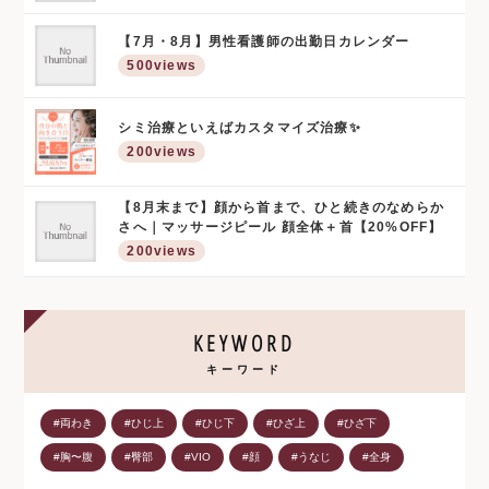
【7月・8月】男性看護師の出勤日カレンダー
500views
シミ治療といえばカスタマイズ治療✨
200views
【8月末まで】顔から首まで、ひと続きのなめらか
さへ｜マッサージピール 顔全体＋首【20%OFF】
200views
KEYWORD
キーワード
#両わき
#ひじ上
#ひじ下
#ひざ上
#ひざ下
#胸〜腹
#臀部
#VIO
#顔
#うなじ
#全身