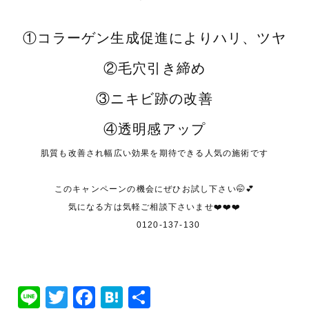
①コラーゲン生成促進によりハリ、ツヤ
②毛穴引き締め
③ニキビ跡の改善
④透明感アップ
肌質も改善され幅広い効果を期待できる人気の施術です
このキャンペーンの機会にぜひお試し下さい🤭💕
気になる方は気軽ご相談下さいませ❤️❤️❤️
0120-137-130
Line
Twitter
Facebook
Hatena
共