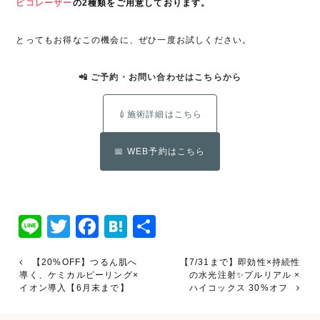
ピコレーザー
の2種類をご用意しております。
とってもお得なこの機会に、ぜひ一度お試しください。
📲 ご予約・お問い合わせはこちらから
💉施術詳細はこちら
📅 WEB予約はこちら
Line
Twitter
Facebook
Hatena
共
有
【20%OFF】つるん肌へ
【7/31まで】即効性×持続性
導く、ケミカルピーリング×
の水光注射✨プルリアル ×
イオン導入【6月末まで】
ハイコックス 30%オフ